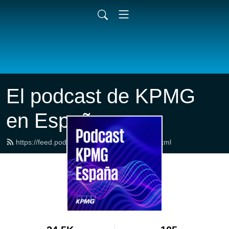
El podcast de KPMG
en España
https://feed.podbean.com/kpmginspain/feed.xml